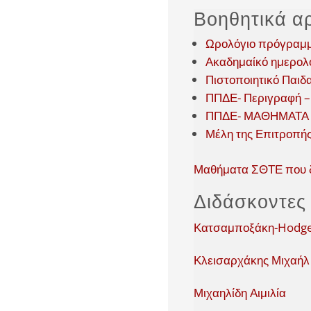
Βοηθητικά α
Ωρολόγιο πρόγραμμ
Ακαδημαίκό ημερολ
Πιστοποιητικό Παιδ
ΠΠΔΕ- Περιγραφή –
ΠΠΔΕ- ΜΑΘΗΜΑΤΑ &
Μέλη της Επιτροπή
Μαθήματα ΣΘΤΕ που 
Διδάσκοντες
Κατσαμποξάκη-Hodge
Κλεισαρχάκης Μιχαήλ
Μιχαηλίδη Αιμιλία